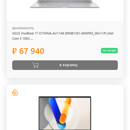
(ID:HT00203171)
ASUS VivoBook 17 X1704VA-AU1148 (90NB13X1-M00PR0_Win11P) Intel
Core 3 100U ...
₽ 67 940
на складе
в корзину