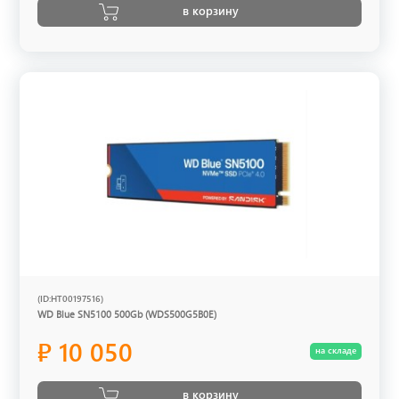
в корзину
(ID:HT00197516)
WD Blue SN5100 500Gb (WDS500G5B0E)
₽ 10 050
на складе
в корзину