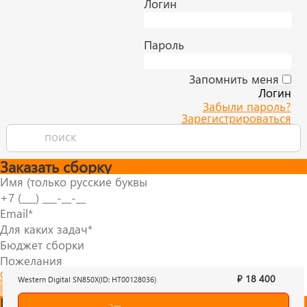
Логин
Пароль
Запомнить меня
Забыли пароль?
Зарегистрироваться
Заказать сборку
Согласие на обработку персональных данных
₽ 18 400
Western Digital SN850X(ID: HT00128036)
Отправить
Быстрый заказ