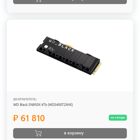
(ID:HT00197515)
WD Black SN850X 4Tb (WDS400T2XHE)
₽ 61 810
на складе
в корзину