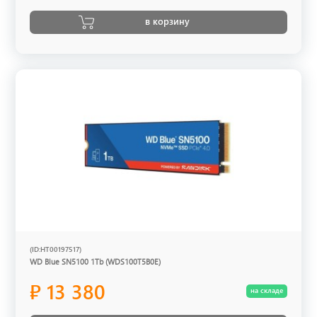
в корзину
(ID:HT00197517)
WD Blue SN5100 1Tb (WDS100T5B0E)
₽ 13 380
на складе