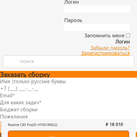
Логин
Пароль
Запомнить меня
Забыли пароль?
Зарегистрироваться
Заказать сборку
Согласие на обработку персональных данных
₽ 18 010
Realme C85 Pro(ID: HT00199622)
Отправить
Быстрый заказ