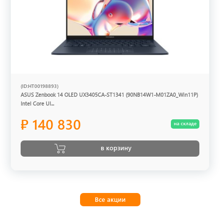
(ID:HT00198893)
ASUS Zenbook 14 OLED UX3405CA-ST1341 (90NB14W1-M01ZA0_Win11P)
Intel Core Ul...
₽ 140 830
на складе
в корзину
Все акции