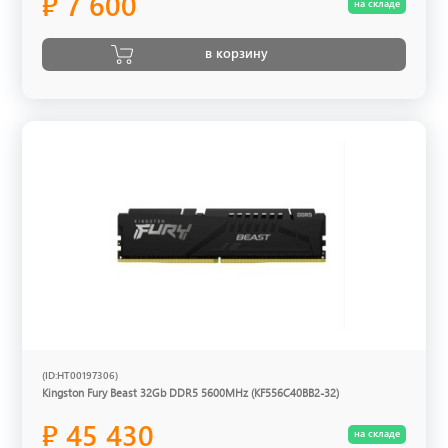
₽ 7 600
на складе
в корзину
(ID:HT00197306)
Kingston Fury Beast 32Gb DDR5 5600MHz (KF556C40BB2-32)
₽ 45 430
на складе