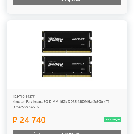
(ID:HT00194279)
Kingston Fury Impact SO-DIMM 16Gb DDR5 4800MHz (2x8Gb KIT)
(KF548S38IBK2-16)
₽ 24 740
на складе
в корзину