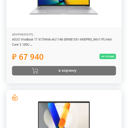
(ID:HT00203171)
ASUS VivoBook 17 X1704VA-AU1148 (90NB13X1-M00PR0_Win11P) Intel
Core 3 100U ...
₽ 67 940
на складе
в корзину