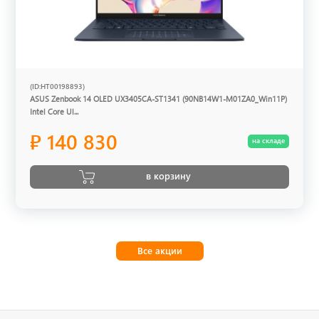
(ID:HT00198893)
ASUS Zenbook 14 OLED UX3405CA-ST1341 (90NB14W1-M01ZA0_Win11P)
Intel Core Ul...
₽ 140 830
на складе
в корзину
Все акции