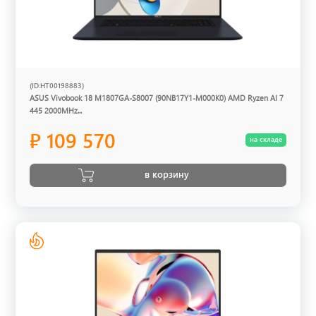
(ID:HT00198883)
ASUS Vivobook 18 M1807GA-S8007 (90NB17Y1-M000K0) AMD Ryzen AI 7
445 2000MHz...
₽ 109 570
на складе
в корзину