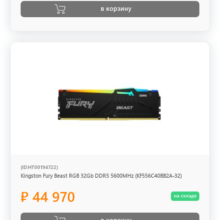
в корзину
(ID:HT00194722)
Kingston Fury Beast RGB 32Gb DDR5 5600MHz (KF556C40BB2A-32)
₽ 44 970
на складе
в корзину