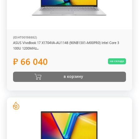
(ID:HT00198882)
ASUS VivoBook 17 X1704VA-AU1148 (90NB13X1-M00PR0) Intel Core 3
100U 1200MHz...
₽ 66 040
на складе
в корзину