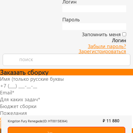
Логин
Пароль
Запомнить меня
Забыли пароль?
Зарегистрироваться
Заказать сборку
Согласие на обработку персональных данных
₽ 11 880
Kingston Fury Renegade(ID: HT00158364)
Отправить
Быстрый заказ