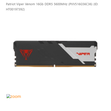
Patriot Viper Venom 16Gb DDR5 5600MHz (PVV516G56C36) (ID:
HT00197392)