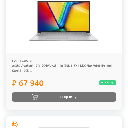
(ID:HT00203171)
ASUS VivoBook 17 X1704VA-AU1148 (90NB13X1-M00PR0_Win11P) Intel
Core 3 100U ...
₽ 67 940
на складе
в корзину