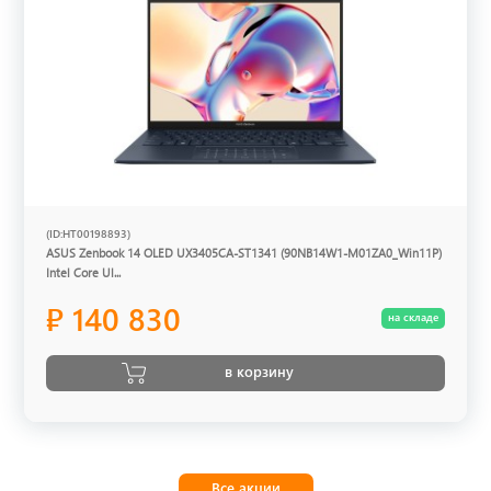
(ID:HT00198893)
ASUS Zenbook 14 OLED UX3405CA-ST1341 (90NB14W1-M01ZA0_Win11P)
Intel Core Ul...
₽ 140 830
на складе
в корзину
Все акции