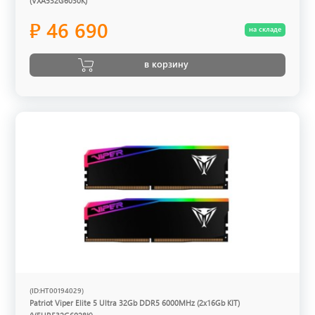
(VXA532G6030K)
₽ 46 690
на складе
в корзину
(ID:HT00194029)
Patriot Viper Elite 5 Ultra 32Gb DDR5 6000MHz (2x16Gb KIT)