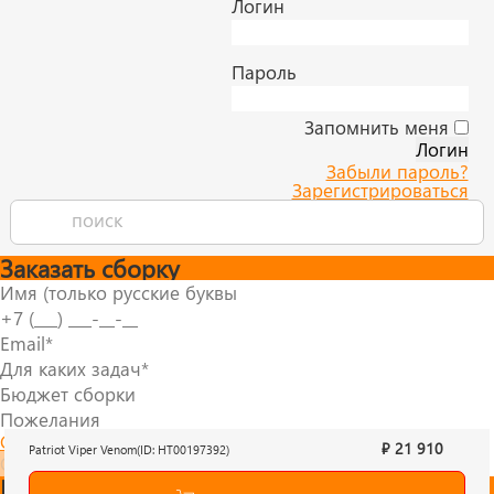
Логин
Пароль
Запомнить меня
Забыли пароль?
Зарегистрироваться
Заказать сборку
Согласие на обработку персональных данных
₽ 21 910
Patriot Viper Venom(ID: HT00197392)
Отправить
Быстрый заказ