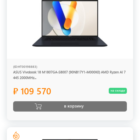
(ID:HT00198883)
ASUS Vivobook 18 M1807GA-S8007 (90NB17Y1-M000K0) AMD Ryzen AI 7
445 2000MHz...
₽ 109 570
на складе
в корзину