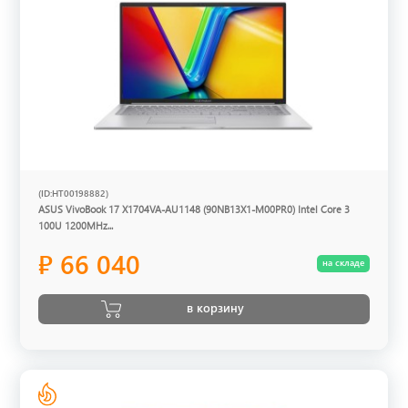
(ID:HT00198882)
ASUS VivoBook 17 X1704VA-AU1148 (90NB13X1-M00PR0) Intel Core 3
100U 1200MHz...
₽ 66 040
на складе
в корзину